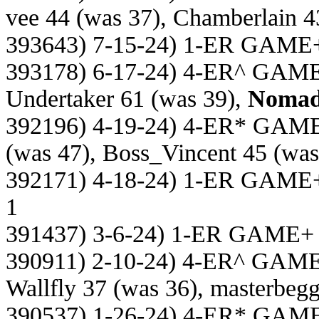
vee 44 (was 37), Chamberlain 4
393643) 7-15-24) 1-ER GAME
393178) 6-17-24) 4-ER^ GAM
Undertaker 61 (was 39),
Nomad
392196) 4-19-24) 4-ER* GAM
(was 47), Boss_Vincent 45 (was
392171) 4-18-24) 1-ER GAME
1
391437) 3-6-24) 1-ER GAME+
390911) 2-10-24) 4-ER^ GAM
Wallfly 37 (was 36), masterbegg
390537) 1-26-24) 4-ER* GAM