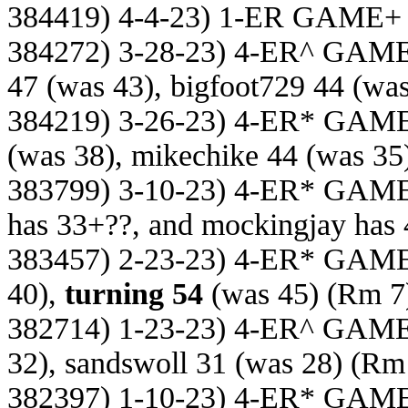
384419) 4-4-23) 1-ER GAME+
384272) 3-28-23) 4-ER^ GAM
47 (was 43), bigfoot729 44 (wa
384219) 3-26-23) 4-ER* GAM
(was 38), mikechike 44 (was 35
383799) 3-10-23) 4-ER* GAM
has 33+??, and mockingjay has
383457) 2-23-23) 4-ER* GAM
40),
turning 54
(was 45)
(Rm 7
382714) 1-23-23) 4-ER^ GAM
32), sandswoll 31 (was 28)
(Rm 
382397) 1-10-23) 4-ER* GAM