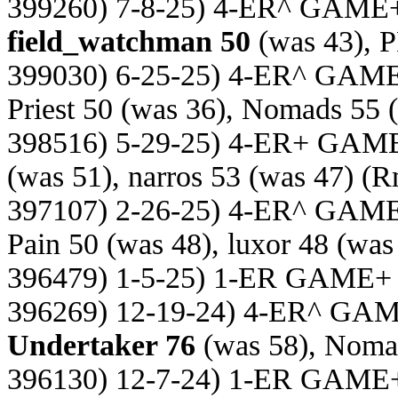
399260) 7-8-25) 4-ER^ GAME
field_watchman 50
(was 43), 
399030) 6-25-25) 4-ER^ GAM
Priest 50 (was 36), Nomads 55 
398516) 5-29-25) 4-ER+ GAM
(was 51), narros 53 (was 47)
(R
397107) 2-26-25) 4-ER^ GAM
Pain 50 (was 48), luxor 48 (was
396479) 1-5-25) 1-ER GAME+
396269) 12-19-24) 4-ER^ GA
Undertaker 76
(was 58), Noma
396130) 12-7-24) 1-ER GAME