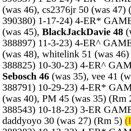
(was 46), cs2376jr 50 (was 47)
(
390380) 1-17-24) 4-ER* GAM
(was 45),
BlackJackDavie 48
(
388897) 11-3-23) 4-ER^ GAM
(was 48), whitelink 51 (was 46)
388825) 10-30-23) 4-ER^ GA
Sebosch 46
(was 35), vee 41 (w
388791) 10-29-23) 4-ER* GA
(was 40), PM 45 (was 35)
(Rm 
388543) 10-18-23) 3-ER GAM
daddyoyo 30 (was 27)
(Rm 5)
(