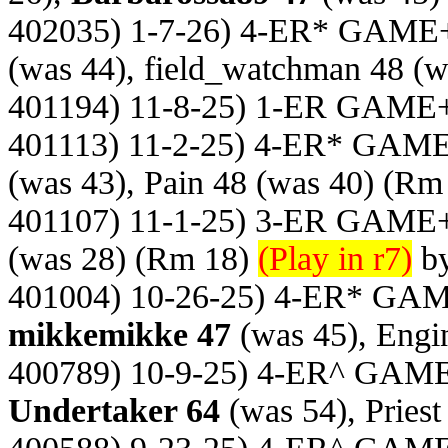
402035) 1-7-26) 4-ER* GAME
(was 44), field_watchman 48 (w
401194) 11-8-25) 1-ER GAME
401113) 11-2-25) 4-ER* GAME
(was 43), Pain 48 (was 40)
(Rm 
401107) 11-1-25) 3-ER GAME
(was 28)
(Rm 18)
(Play in r7)
by
401004) 10-26-25) 4-ER* GA
mikkemikke 47
(was 45), Engi
400789) 10-9-25) 4-ER^ GAM
Undertaker 64
(was 54), Priest