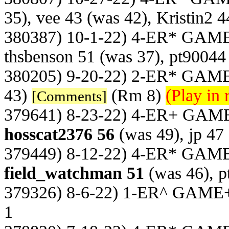
35), vee 43 (was 42), Kristin2 
380387) 10-1-22) 4-ER* GAM
thsbenson 51 (was 37), pt90044
380205) 9-20-22) 2-ER* GAM
43)
(Rm 8)
(Play in 
[Comments]
379641) 8-23-22) 4-ER+ GAM
hosscat2376 56
(was 49), jp 47
379449) 8-12-22) 4-ER* GAM
field_watchman 51
(was 46), p
379326) 8-6-22) 1-ER^ GAME
1