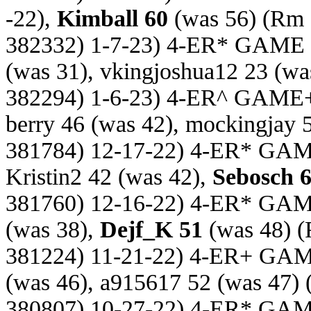
-22),
Kimball 60
(was 56)
(Rm 
382332) 1-7-23) 4-ER* GAME
(was 31), vkingjoshua12 23 (wa
382294) 1-6-23) 4-ER^ GAME
berry 46 (was 42), mockingjay 
381784) 12-17-22) 4-ER* GA
Kristin2 42 (was 42),
Sebosch 
381760) 12-16-22) 4-ER* GA
(was 38),
Dejf_K 51
(was 48)
(
381224) 11-21-22) 4-ER+ GA
(was 46), a915617 52 (was 47)
380807) 10-27-22) 4-ER* GA