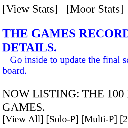
[View Stats]
[Moor Stats]
T
G
R
HE
AMES
ECORD
DETAILS.
Go inside to update the final s
board.
NOW LISTING: THE 100
GAMES.
[View All]
[Solo-P]
[Multi-P]
[2