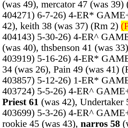
(was 49), mercator 47 (was 39)
404271) 6-7-26) 4-ER* GAME
42), keith 38 (was 37)
(Rm 2)
(
404143) 5-30-26) 4-ER^ GAM
(was 40), thsbenson 41 (was 33
403919) 5-16-26) 4-ER* GAM
34 (was 26), Pain 49 (was 41)
(
403857) 5-12-26) 1-ER* GAM
403724) 5-5-26) 4-ER^ GAME
Priest 61
(was 42), Undertaker 
403699) 5-3-26) 4-ER^ GAME
rookie 45 (was 43),
narros 58
(