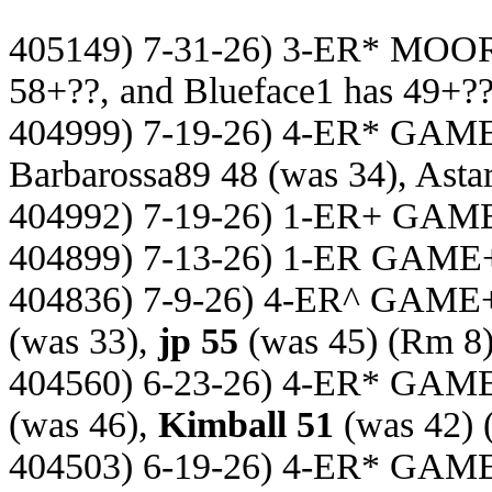
405149) 7-31-26) 3-ER* MOO
58+??, and Blueface1 has 49+?
404999) 7-19-26) 4-ER* GAM
Barbarossa89 48 (was 34), Asta
404992) 7-19-26) 1-ER+ GAM
404899) 7-13-26) 1-ER GAME
404836) 7-9-26) 4-ER^ GAME
(was 33),
jp 55
(was 45)
(Rm 8
404560) 6-23-26) 4-ER* GAM
(was 46),
Kimball 51
(was 42)
404503) 6-19-26) 4-ER* GAM