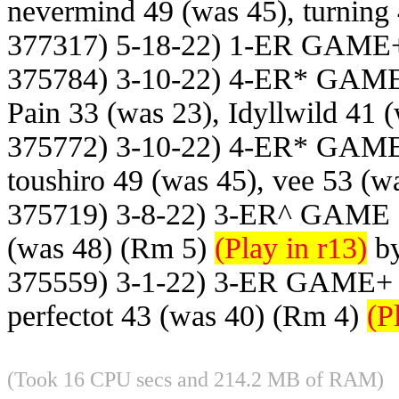
nevermind 49 (was 45), turning
377317) 5-18-22) 1-ER GAME
375784) 3-10-22) 4-ER* GAM
Pain 33 (was 23), Idyllwild 41 
375772) 3-10-22) 4-ER* GAM
toushiro 49 (was 45), vee 53 (w
375719) 3-8-22) 3-ER^ GAME
(was 48)
(Rm 5)
(Play in r13)
by
375559) 3-1-22) 3-ER GAME+
perfectot 43 (was 40)
(Rm 4)
(P
(Took 16 CPU secs and 214.2 MB of RAM)