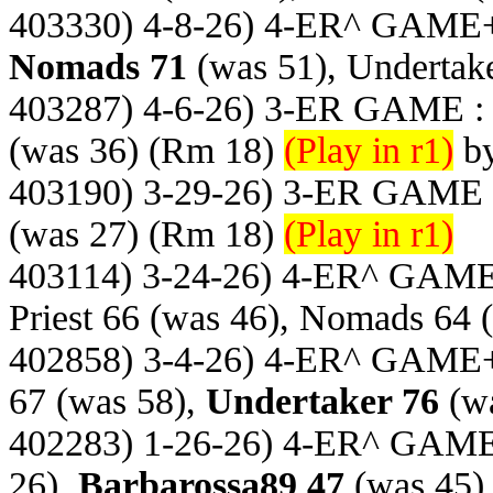
403330) 4-8-26) 4-ER^ GAME
Nomads 71
(was 51), Undertake
403287) 4-6-26) 3-ER GAME 
(was 36)
(Rm 18)
(Play in r1)
by
403190) 3-29-26) 3-ER GAME
(was 27)
(Rm 18)
(Play in r1)
403114) 3-24-26) 4-ER^ GAM
Priest 66 (was 46), Nomads 64 
402858) 3-4-26) 4-ER^ GAME
67 (was 58),
Undertaker 76
(wa
402283) 1-26-26) 4-ER^ GAM
26),
Barbarossa89 47
(was 45)