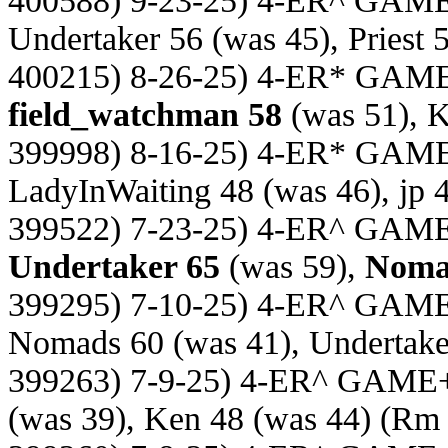
400588) 9-23-25) 4-ER^ GAM
Undertaker 56 (was 45), Priest 
400215) 8-26-25) 4-ER* GAM
field_watchman 58
(was 51), K
399998) 8-16-25) 4-ER* GAM
LadyInWaiting 48 (was 46), jp 
399522) 7-23-25) 4-ER^ GAM
Undertaker 65
(was 59),
Noma
399295) 7-10-25) 4-ER^ GAM
Nomads 60 (was 41), Undertake
399263) 7-9-25) 4-ER^ GAME
(was 39), Ken 48 (was 44)
(Rm 