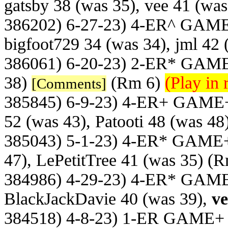
gatsby 38 (was 35), vee 41 (was
386202) 6-27-23) 4-ER^ GAM
bigfoot729 34 (was 34), jml 42 
386061) 6-20-23) 2-ER* GAM
38)
(Rm 6)
(Play in 
[Comments]
385845) 6-9-23) 4-ER+ GAME
52 (was 43), Patooti 48 (was 48
385043) 5-1-23) 4-ER* GAME
47), LePetitTree 41 (was 35)
(R
384986) 4-29-23) 4-ER* GAM
BlackJackDavie 40 (was 39),
ve
384518) 4-8-23) 1-ER GAME+