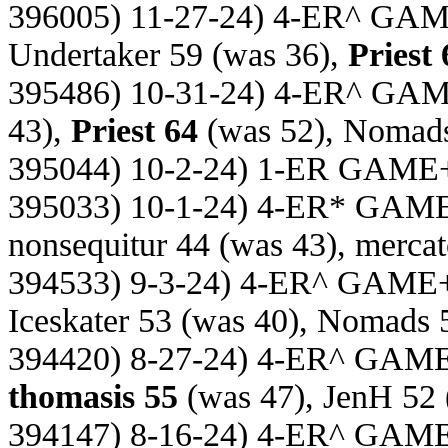
396005) 11-27-24) 4-ER^ GA
Undertaker 59 (was 36),
Priest 
395486) 10-31-24) 4-ER^ GA
43),
Priest 64
(was 52), Nomads
395044) 10-2-24) 1-ER GAME
395033) 10-1-24) 4-ER* GAM
nonsequitur 44 (was 43), mercat
394533) 9-3-24) 4-ER^ GAME
Iceskater 53 (was 40), Nomads 
394420) 8-27-24) 4-ER^ GAM
thomasis 55
(was 47), JenH 52 
394147) 8-16-24) 4-ER^ GAM