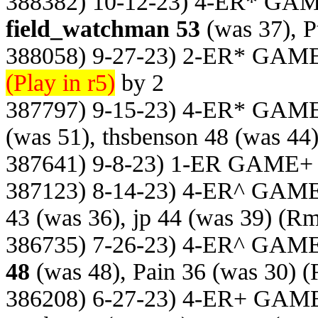
388382) 10-12-23) 4-ER* GA
field_watchman 53
(was 37), P
388058) 9-27-23) 2-ER* GAM
(Play in r5)
by 2
387797) 9-15-23) 4-ER* GAM
(was 51), thsbenson 48 (was 44
387641) 9-8-23) 1-ER GAME+
387123) 8-14-23) 4-ER^ GAM
43 (was 36), jp 44 (was 39)
(Rm
386735) 7-26-23) 4-ER^ GAM
48
(was 48), Pain 36 (was 30)
(
386208) 6-27-23) 4-ER+ GAM